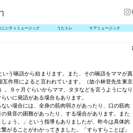
ロニシティミュージック
うたトレ
ケアミュージック
という喃語から始まります。また、その喃語をママが真
相互作用によると言われています。（故小林登先生東京
り）。９ヶ月ぐらいからママ、タタなどを言うようになり
ぐらいに発語がある場合もあります。
らない場合には、全身の筋肉弱さがあったり、口の筋肉
音の発音の困難があったり、する場合があります。また
ましょう。」という指導もありましたが、昨今は具体的
に繋がることがわかってきました。「すらすらことば」