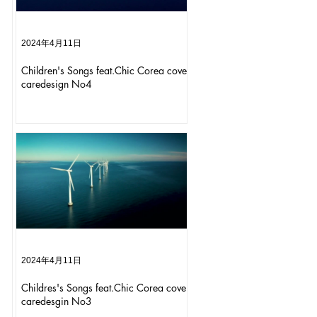
2024年4月11日
Children's Songs feat.Chic Corea cover
caredesign No4
2024年4月11日
Childres's Songs feat.Chic Corea cover
caredesgin No3