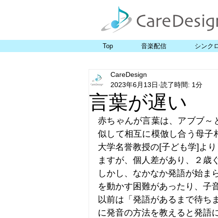
Top
音楽配信
シンク
CareDesign
2023年6月13日
読了時間: 1分
言葉が遅い
赤ちゃんが言葉は、アブブ～
似して相互に模倣し合う母子
大学名誉教授の[子ども学]よ
ますが、個人差があり、２歳
しかし、なかなか発語が始ま
を動かす困難があったり、子
以前は「発語があるまで待ち
に発音の方法を教えると発語