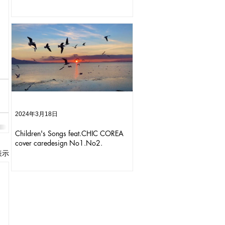
2024年3月18日
Children's Songs feat.CHIC COREA
cover caredesign No1.No2.
表示