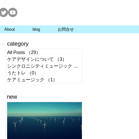
About
blog
お問合せ
category
All Posts
（29）
29件の記事
ケアデザインについて
（3）
3件の記事
シンクロニシティミュージック
（1）
1件の記事
うたトレ
（0）
0件の記事
ケアミュージック
（1）
1件の記事
new