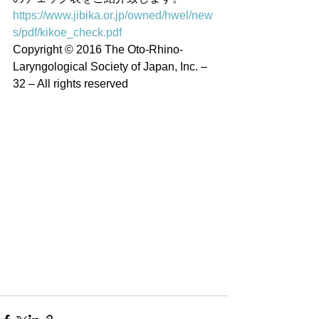
https://www.jibika.or.jp/owned/hwel/new
s/pdf/kikoe_check.pdf
Copyright © 2016 The Oto-Rhino-
Laryngological Society of Japan, Inc. – 
32 – All rights reserved